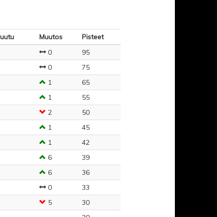
uutu
Muutos
Pisteet
0
95
0
75
1
65
1
55
2
50
1
45
1
42
6
39
6
36
0
33
5
30