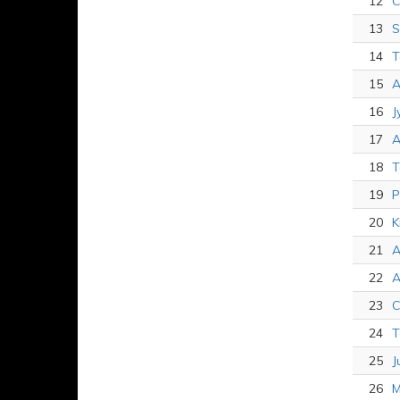
12
C
13
S
14
T
15
A
16
J
17
A
18
T
19
P
20
K
21
A
22
A
23
C
24
T
25
J
26
M