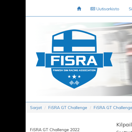
Uutisarkisto
S
Sarjat
FiSRA GT Challenge
FiSRA GT Challeng
Kilpai
FiSRA GT Challenge 2022