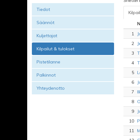
Snetter
Tiedot
Kilpai
Säännöt
N
1
J
Kuljettajat
2
J
Kilpailut & tulokset
3
T
Pistetilanne
4
T
5
L
Palkinnot
6
J
Yhteydenotto
7
I
8
O
9
J
10
P
11
M