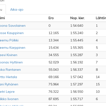
ton
lu
Aika-ajo
imi
Ero
Nop. kier.
Lähtör
oona Savolainen
0
1:54.640
1
esse Kauppinen
12.165
1:55.240
2
eemu Pölkki
13.344
1:55.445
4
eemu Karppinen
15.434
1:55.365
5
eevi Kivinen
34.555
1:55.287
3
oonas Hyttinen
52.029
1:56.192
7
lkka Rantanen
55.043
1:56.337
8
tto Hietala
69.166
1:57.042
14
ani Ryhänen
75.964
1:57.297
15
etri Lepre
76.322
1:56.550
10
ikko Iivonen
87.695
1:55.717
6