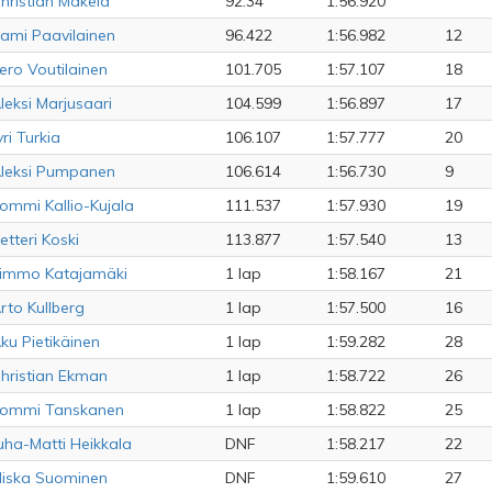
hristian Mäkelä
92.34
1:56.920
ami Paavilainen
96.422
1:56.982
12
ero Voutilainen
101.705
1:57.107
18
leksi Marjusaari
104.599
1:56.897
17
yri Turkia
106.107
1:57.777
20
leksi Pumpanen
106.614
1:56.730
9
ommi Kallio-Kujala
111.537
1:57.930
19
etteri Koski
113.877
1:57.540
13
immo Katajamäki
1 lap
1:58.167
21
rto Kullberg
1 lap
1:57.500
16
ku Pietikäinen
1 lap
1:59.282
28
hristian Ekman
1 lap
1:58.722
26
ommi Tanskanen
1 lap
1:58.822
25
uha-Matti Heikkala
DNF
1:58.217
22
iska Suominen
DNF
1:59.610
27