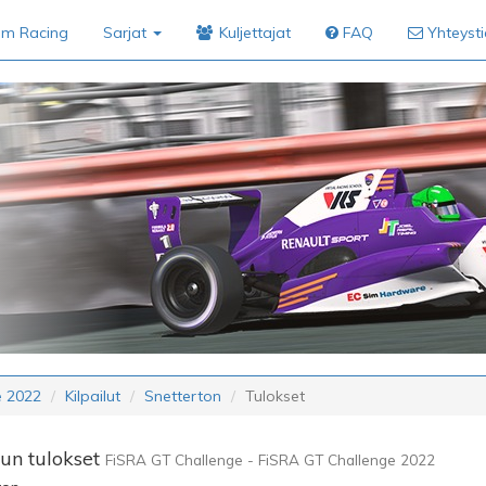
im Racing
Sarjat
Kuljettajat
FAQ
Yhteyst
e 2022
Kilpailut
Snetterton
Tulokset
lun tulokset
FiSRA GT Challenge - FiSRA GT Challenge 2022