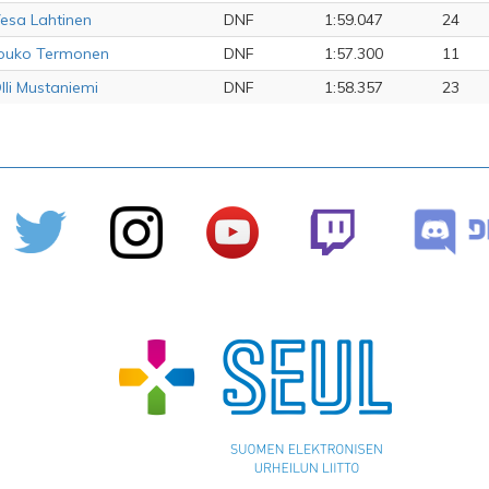
esa Lahtinen
DNF
1:59.047
24
ouko Termonen
DNF
1:57.300
11
lli Mustaniemi
DNF
1:58.357
23