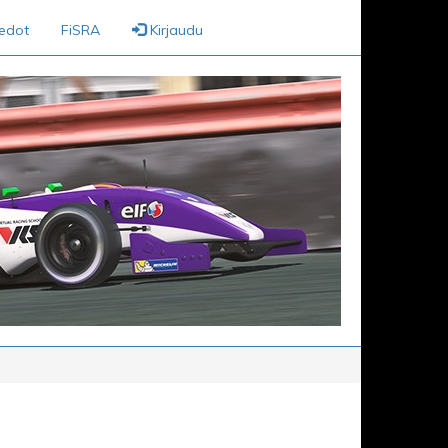
iedot
FiSRA
Kirjaudu