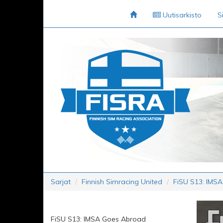
Uutisarkisto
S
Sarjat
Finnish Simracing United
FiSU S13: IMS
FiSU S13: IMSA Goes Abroad