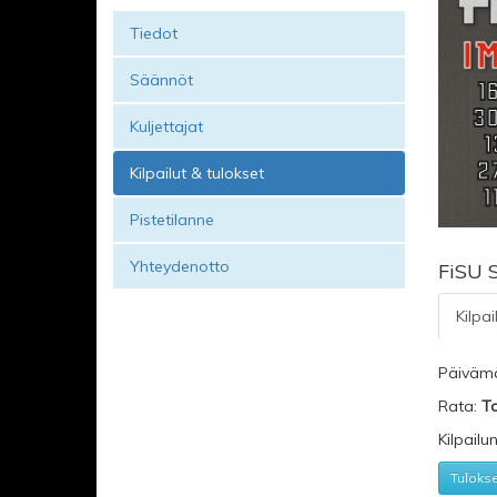
Tiedot
Säännöt
Kuljettajat
Kilpailut & tulokset
Pistetilanne
Yhteydenotto
FiSU 
Kilpai
Päiväm
Rata:
T
Kilpailu
Tuloks