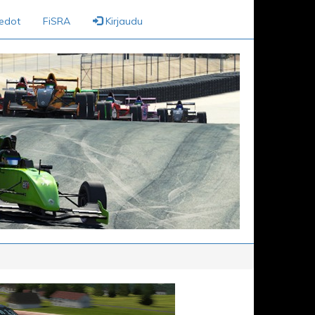
iedot
FiSRA
Kirjaudu