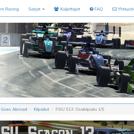
im Racing
Sarjat
Kuljettajat
FAQ
Yhteyst
A Goes Abroad
Kilpailut
FiSU S13: Osakilpailu 1/5