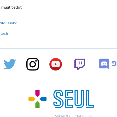
n muut tiedot:
latauslinkki
testi