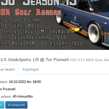
S13: Osakilpailu 1/5 @ Tor Poznań
FiSU S13: IMSA Goes Ab
lun tiedot
Kuljettajat
äärä:
16.10.2022 klo 18:00
or Poznań
n pituus:
45 minuuttia
et
Kisaraportit