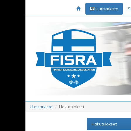
Uutisarkisto
S
Uutisarkisto
Hakutulokset
Hakutulokset