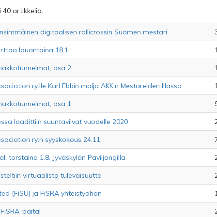
 40 artikkelia.
simmäinen digitaalisen rallicrossin Suomen mestari
rttaa lauantaina 18.1.
nakkotunnelmat, osa 2
sociation ry:lle Karl Ebbin malja AKK:n Mestareiden Illassa
nakkotunnelmat, osa 1
sa laadittiin suuntaviivat vuodelle 2020
sociation ry:n syyskokous 24.11.
i torstaina 1.8. Jyväskylän Paviljongilla
eltiin virtuaalista tulevaisuutta
ted (FiSU) ja FiSRA yhteistyöhön
 FiSRA-paita!