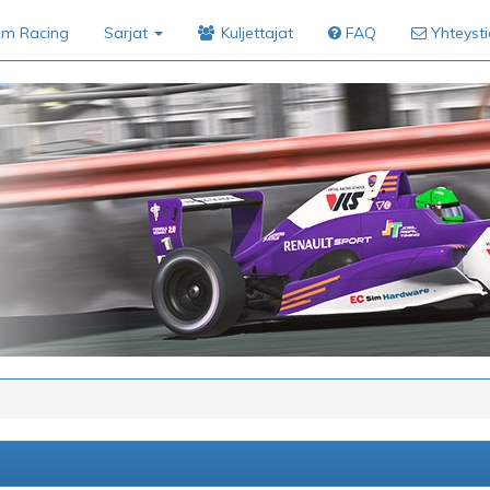
im Racing
Sarjat
Kuljettajat
FAQ
Yhteyst