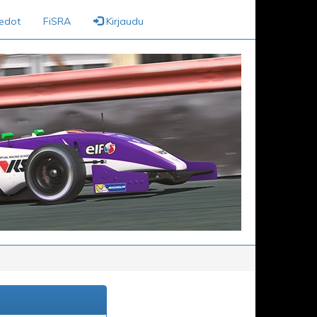
iedot
FiSRA
Kirjaudu