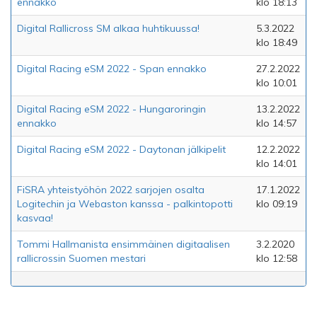
ennakko
klo 18:13
Digital Rallicross SM alkaa huhtikuussa!
5.3.2022
klo 18:49
Digital Racing eSM 2022 - Span ennakko
27.2.2022
klo 10:01
Digital Racing eSM 2022 - Hungaroringin
13.2.2022
ennakko
klo 14:57
Digital Racing eSM 2022 - Daytonan jälkipelit
12.2.2022
klo 14:01
FiSRA yhteistyöhön 2022 sarjojen osalta
17.1.2022
Logitechin ja Webaston kanssa - palkintopotti
klo 09:19
kasvaa!
Tommi Hallmanista ensimmäinen digitaalisen
3.2.2020
rallicrossin Suomen mestari
klo 12:58