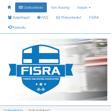
Uutisarkisto
Sim Racing
Sarjat
Kuljettajat
FAQ
Yhteystiedot
FiSRA
Kirjaudu
Uutisarkisto
Hakutulokset