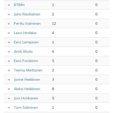
=
BTBfin
1
0
=
Juho Rautiainen
2
0
=
Perttu Salminen
12
0
=
Leevi Hintikka
4
0
=
Eero Lempinen
1
0
=
Antti Ahola
4
0
=
Eero Forsblom
5
0
=
Teemu Miettunen
2
0
=
Jonne Heikkinen
3
0
=
Aleksi Heikkinen
8
0
=
Joni Honkanen
5
0
=
Tom Salminen
1
0