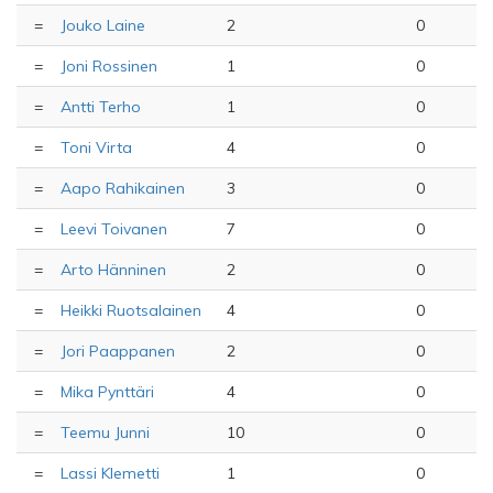
=
Jouko Laine
2
0
=
Joni Rossinen
1
0
=
Antti Terho
1
0
=
Toni Virta
4
0
=
Aapo Rahikainen
3
0
=
Leevi Toivanen
7
0
=
Arto Hänninen
2
0
=
Heikki Ruotsalainen
4
0
=
Jori Paappanen
2
0
=
Mika Pynttäri
4
0
=
Teemu Junni
10
0
=
Lassi Klemetti
1
0