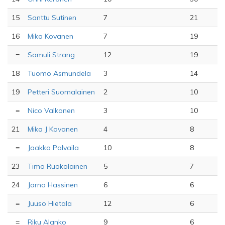
15
Santtu Sutinen
7
21
16
Mika Kovanen
7
19
=
Samuli Strang
12
19
18
Tuomo Asmundela
3
14
19
Petteri Suomalainen
2
10
=
Nico Valkonen
3
10
21
Mika J Kovanen
4
8
=
Jaakko Palvaila
10
8
23
Timo Ruokolainen
5
7
24
Jarno Hassinen
6
6
=
Juuso Hietala
12
6
=
Riku Alanko
9
6