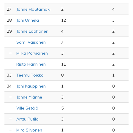
27
Janne Hautamäki
2
4
28
Joni Onnela
12
3
29
Janne Laahanen
4
2
=
Sami Väisänen
7
2
=
Miika Parviainen
3
2
=
Risto Hänninen
11
2
33
Teemu Toikka
8
1
34
Joni Kauppinen
1
0
=
Janne Ylänne
3
0
=
Ville Setälä
5
0
=
Arttu Putila
3
0
=
Miro Siivonen
1
0