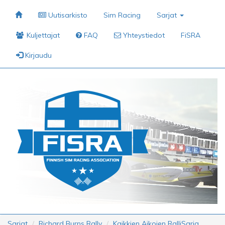
Uutisarkisto
Sim Racing
Sarjat
Kuljettajat
FAQ
Yhteystiedot
FiSRA
Kirjaudu
Sarjat
Richard Burns Rally
Kaikkien Aikojen RalliSarja