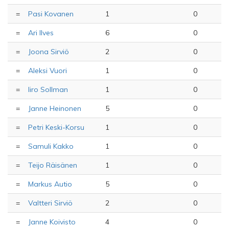
=
Pasi Kovanen
1
0
=
Ari Ilves
6
0
=
Joona Sirviö
2
0
=
Aleksi Vuori
1
0
=
Iiro Sollman
1
0
=
Janne Heinonen
5
0
=
Petri Keski-Korsu
1
0
=
Samuli Kakko
1
0
=
Teijo Räisänen
1
0
=
Markus Autio
5
0
=
Valtteri Sirviö
2
0
=
Janne Koivisto
4
0