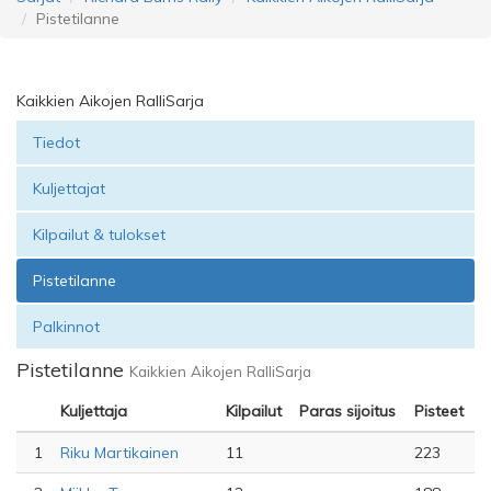
Pistetilanne
Kaikkien Aikojen RalliSarja
Tiedot
Kuljettajat
Kilpailut & tulokset
Pistetilanne
Palkinnot
Pistetilanne
Kaikkien Aikojen RalliSarja
Kuljettaja
Kilpailut
Paras sijoitus
Pisteet
1
Riku Martikainen
11
223