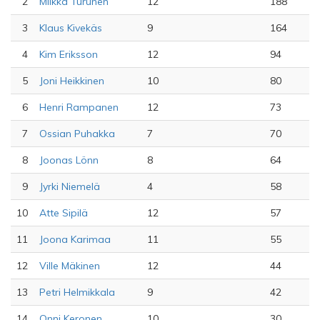
2
Miikka Turunen
12
188
3
Klaus Kivekäs
9
164
4
Kim Eriksson
12
94
5
Joni Heikkinen
10
80
6
Henri Rampanen
12
73
7
Ossian Puhakka
7
70
8
Joonas Lönn
8
64
9
Jyrki Niemelä
4
58
10
Atte Sipilä
12
57
11
Joona Karimaa
11
55
12
Ville Mäkinen
12
44
13
Petri Helmikkala
9
42
14
Onni Keronen
10
30