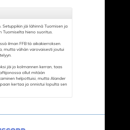
 Setuppikin jäi lähinnä Tuomisen ja
in Tuomiselta hieno suoritus.
ssä ilman FFB:tä aikakierroksen.
, mutta vähän varovaisesti joutui
elyyn.
ksi jäi jo kolmannen kerran, taas
aftijonossa ollut mitään
taminen helpottuisi, mutta Alander
mpaan kertaa ja onnistui lopulta sen