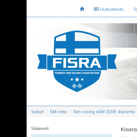
Uutisarkisto
S
Sarjat
SM-rata
Sim racing eSM 2018 -karsinta
Säännöt
Kisara