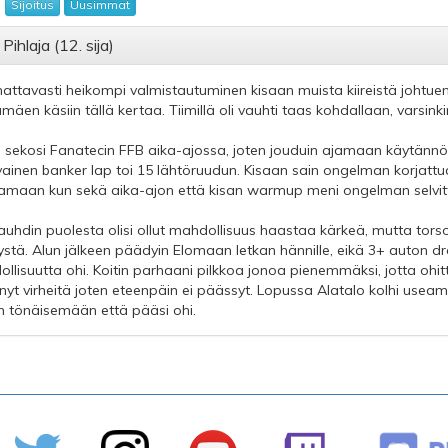
:
Sijoitus
Uusimmat
 Pihlaja (12. sija)
ttavasti heikompi valmistautuminen kisaan muista kiireistä johtuen.
mäen käsiin tällä kertaa. Tiimillä oli vauhti taas kohdallaan, varsink
lä sekosi Fanatecin FFB aika-ajossa, joten jouduin ajamaan käytännö
ainen banker lap toi 15 lähtöruudun. Kisaan sain ongelman korjattua
tamaan kun sekä aika-ajon että kisan warmup meni ongelman selvitt
auhdin puolesta olisi ollut mahdollisuus haastaa kärkeä, mutta torso
yystä. Alun jälkeen päädyin Elomaan letkan hännille, eikä 3+ auton dr
llisuutta ohi. Koitin parhaani pilkkoa jonoa pienemmäksi, jotta ohit
hnyt virheitä joten eteenpäin ei päässyt. Lopussa Alatalo kolhi usea
n tönäisemään että pääsi ohi.