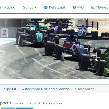
im Racing
Sarjat
Kuljettajat
FAQ
Yhteyst
Kilpailut
Autodromo Nazionale Monza
Kisaraportit
portit
Sim racing eSM 2018 -karsinta -