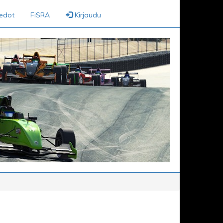
iedot
FiSRA
Kirjaudu