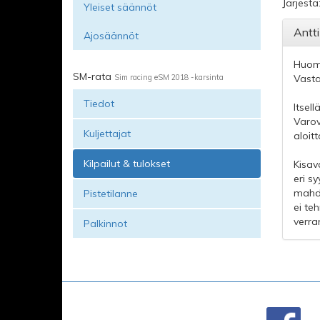
Järjestä
Yleiset säännöt
Antti
Ajosäännöt
Huoma
SM-rata
Sim racing eSM 2018 -karsinta
Vasta
Tiedot
Itsel
Varov
Kuljettajat
aloit
Kilpailut & tulokset
Kisav
eri s
mahdo
Pistetilanne
ei te
verra
Palkinnot