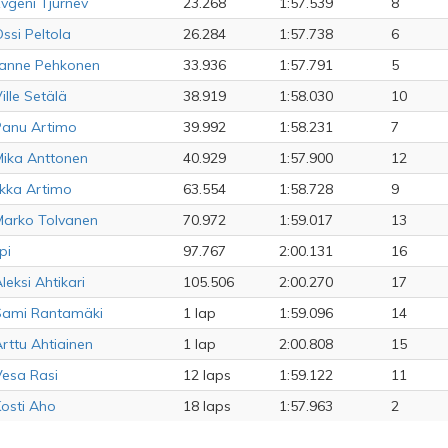
vgeni Tjurnev
23.268
1:57.539
8
ssi Peltola
26.284
1:57.738
6
Janne Pehkonen
33.936
1:57.791
5
ille Setälä
38.919
1:58.030
10
Panu Artimo
39.992
1:58.231
7
ika Anttonen
40.929
1:57.900
12
lkka Artimo
63.554
1:58.728
9
arko Tolvanen
70.972
1:59.017
13
ipi
97.767
2:00.131
16
leksi Ahtikari
105.506
2:00.270
17
Sami Rantamäki
1 lap
1:59.096
14
rttu Ahtiainen
1 lap
2:00.808
15
esa Rasi
12 laps
1:59.122
11
osti Aho
18 laps
1:57.963
2