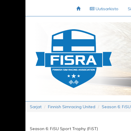
Uutisarkisto
S
Sarjat
Finnish Simracing United
Season 6: FiSU
Season 6: FiSU Sport Trophy (FiST)