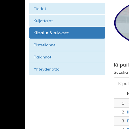
Tiedot
Kuljettajat
Kilpailut & tulokset
Pistetilanne
Palkinnot
Kilpai
Yhteydenotto
Suzuka 
Kilpai
N
1
J
2
I
3
P