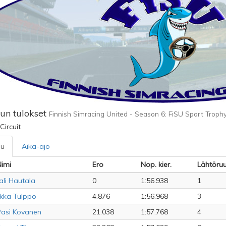
lun tulokset
Finnish Simracing United - Season 6: FiSU Sport Trophy
Circuit
lu
Aika-ajo
imi
Ero
Nop. kier.
Lähtöru
ali Hautala
0
1:56.938
1
lkka Tulppo
4.876
1:56.968
3
asi Kovanen
21.038
1:57.768
4