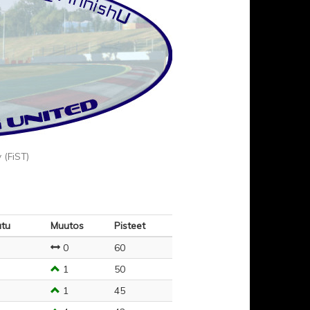
 (FiST)
utu
Muutos
Pisteet
0
60
1
50
1
45