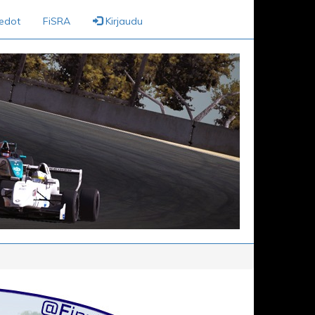
iedot
FiSRA
Kirjaudu