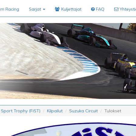
im Racing
Sarjat
Kuljettajat
FAQ
Yhteyst
 Sport Trophy (FiST)
Kilpailut
Suzuka Circuit
Tulokset