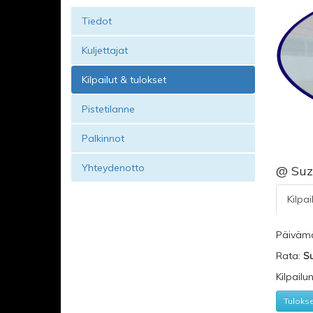
Tiedot
Kuljettajat
Kilpailut & tulokset
Pistetilanne
Palkinnot
Yhteydenotto
@ Suz
Kilpai
Päiväm
Rata:
Su
Kilpailu
Tuloks