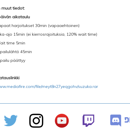
n muut tiedot:
päivän aikataulu
apaat harjoitukset 30min (vapaaehtoinen)
ka-ajo 15min (ei kierrosrajoituksia, 120% wait time)
ait time 5min
lpailulähtö 45min
lpailu päättyy
tauslinkki
www.mediafire.com/file/meyt8n27yeqgohv/suzuka.rar