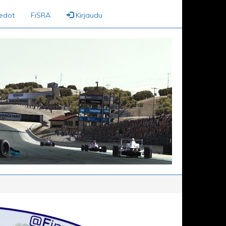
iedot
FiSRA
Kirjaudu