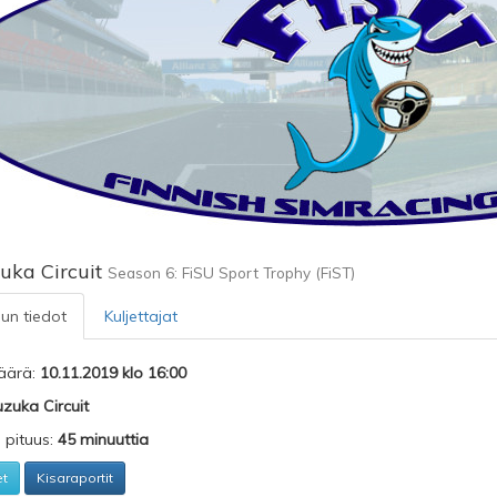
uka Circuit
Season 6: FiSU Sport Trophy (FiST)
lun tiedot
Kuljettajat
äärä:
10.11.2019 klo 16:00
zuka Circuit
n pituus:
45 minuuttia
et
Kisaraportit