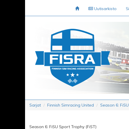
Uutisarkisto
S
Sarjat
Finnish Simracing United
Season 6: FiSU
Season 6: FiSU Sport Trophy (FiST)