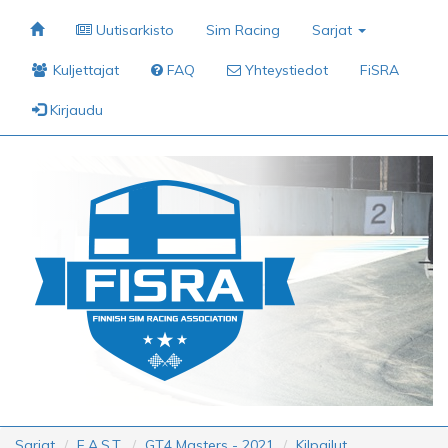
Uutisarkisto
Sim Racing
Sarjat
Kuljettajat
FAQ
Yhteystiedot
FiSRA
Kirjaudu
Sarjat
F.A.S.T.
GT4 Masters - 2021
Kilpailut