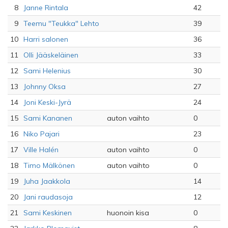
8
Janne Rintala
42
9
Teemu "Teukka" Lehto
39
10
Harri salonen
36
11
Olli Jääskeläinen
33
12
Sami Helenius
30
13
Johnny Oksa
27
14
Joni Keski-Jyrä
24
15
Sami Kananen
auton vaihto
0
16
Niko Pajari
23
17
Ville Halén
auton vaihto
0
18
Timo Mälkönen
auton vaihto
0
19
Juha Jaakkola
14
20
Jani raudasoja
12
21
Sami Keskinen
huonoin kisa
0