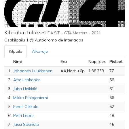
Kilpailun tulokset
F.A.S.T. - GT4 Masters - 2021
Osakilpailu 1 @ Autódromo de Interlagos
Kilpailu
Aika-ajo
Nimi
Ero
Nop. kier.
Pisteet
1
Johannes Luukkanen
AA,Nop: +6p
1:38.239
77
2
Atte Lehkonen
66
3
Juha Heikkilä
61
4
Mikko Pihlajaniemi
56
5
Eemil Olkkola
52
6
Petri Lepre
48
7
Jussi Saaristo
45