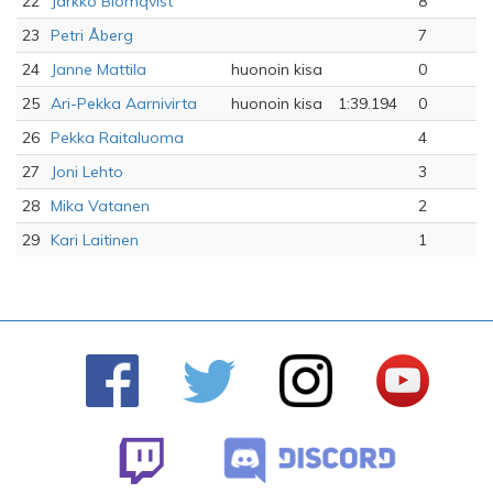
22
Jarkko Blomqvist
8
23
Petri Åberg
7
24
Janne Mattila
huonoin kisa
0
25
Ari-Pekka Aarnivirta
huonoin kisa
1:39.194
0
26
Pekka Raitaluoma
4
27
Joni Lehto
3
28
Mika Vatanen
2
29
Kari Laitinen
1