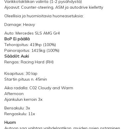
Varikkotaktiikan valinta (1-2 pysähdystä)
Ajoavut: Counter-steering, ASM ja autodrive kielletty
Oleellisia ja huomioitavia huoneasetuksia:
Damage: Heavy
Auto: Mercedes SLS AMG Gr4
BoP Ei päällä
Tehorajoitus: 419hp (100%)
Painorajoitus: 1415kg (100%)
Säädöt: Auki
Rengas: Racing Hard (RH)
Kisapituus: 30 lap
Startin pituus n. 45min
Aika radalla: C02 Cloudy and Warm
Afternoon
Ajankulun kerroin 3x
Bensakulu: 3x
Rengaskulu: 11x
Huom
Autoon saa vaihtaa vaihdelaatikon, muiden osien ostaminen