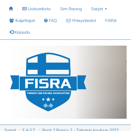
Uutisarkisto
Sim Racing
Sarjat
Kuljettajat
FAQ
Yhteystiedot
FiSRA
Kirjaudu
Sarjat
F.A.S.T.
Back 2 Basics 2 - Takaisin kouluun 2022