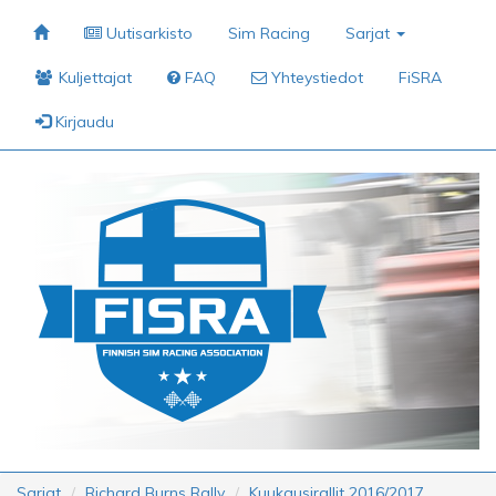
Uutisarkisto
Sim Racing
Sarjat
Kuljettajat
FAQ
Yhteystiedot
FiSRA
Kirjaudu
Sarjat
Richard Burns Rally
Kuukausirallit 2016/2017