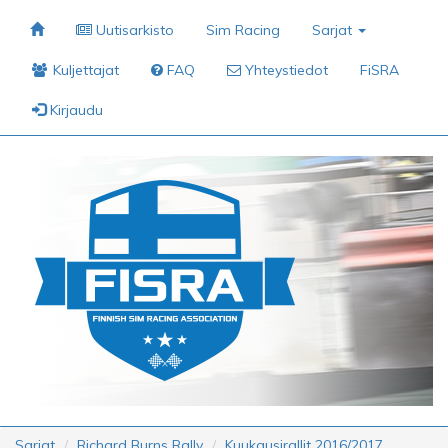
Uutisarkisto
Sim Racing
Sarjat
Kuljettajat
FAQ
Yhteystiedot
FiSRA
Kirjaudu
Sarjat
Richard Burns Rally
Kuukausirallit 2016/2017