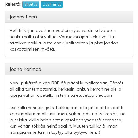
Järjestä:
Sijoitus
Uusimmat
Joonas Lönn
Heti tiekirjan avattua avautui myös varsin selvä pelin
henki: maltti olisi valttia. Varmaksi ajamiseksi valittu
taktiikka poiki tulosta osakilpailuvoiton ja pistejohdon
kasvattamisen myötä.
Joona Karimaa
Nonii pitkästä aikaa RBR:ää pääsi kurvailemaan. Pätkät
oli aika tuntemattomia, kerkesin jonkun kerran ne ajella
läpi ja vähän opetella miten sitä etuvetoa viedään.
Itse ralli meni tosi jees. Kakkospätkällä jatkojohto tipahti
kaasupolkimen alle niin meni vähän pasmat sekasin siinä
ja seiska-ek:lla heitin sitten katolleen yhdessä serpossa
kun vähän tökkäs heinäpaaliin. Muuten tuli kyllä ilman
isompia virheitä niin täytyy olla tyytyväinen. :)