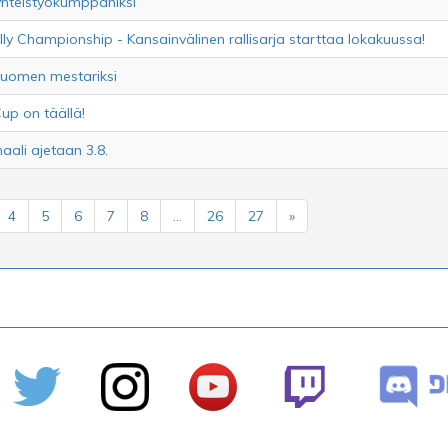
yhteistyökumppaniksi
y Championship - Kansainvälinen rallisarja starttaa lokakuussa!
uomen mestariksi
up on täällä!
aali ajetaan 3.8.
4
5
6
7
8
...
26
27
»