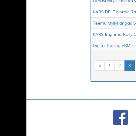
Omasänky.fi FiSRAn 
KARS DELE Nordic Rall
Teemu Myllykangas S
KARS Imprimo Rally C
Digital Racing eSM-fin
«
1
2
3