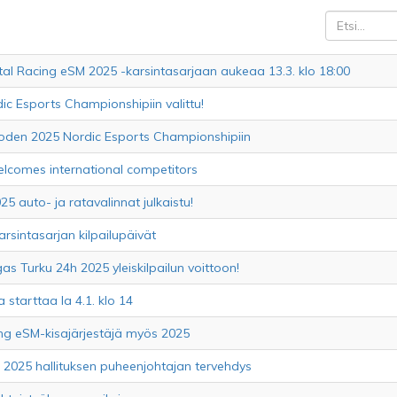
tal Racing eSM 2025 -karsintasarjaan aukeaa 13.3. klo 18:00
c Esports Championshipiin valittu!
oden 2025 Nordic Esports Championshipiin
elcomes international competitors
5 auto- ja ratavalinnat julkaistu!
arsintasarjan kilpailupäivät
 Turku 24h 2025 yleiskilpailun voittoon!
 starttaa la 4.1. klo 14
ing eSM-kisajärjestäjä myös 2025
 2025 hallituksen puheenjohtajan tervehdys