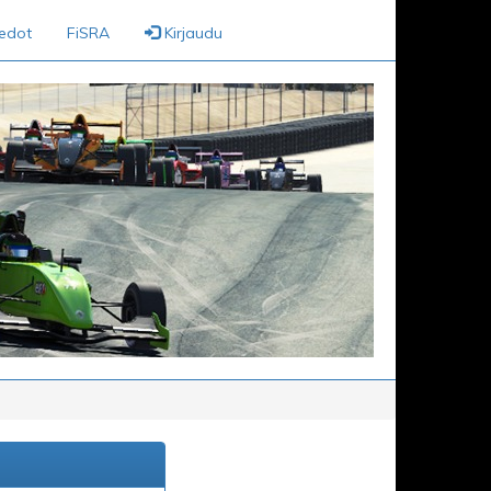
iedot
FiSRA
Kirjaudu