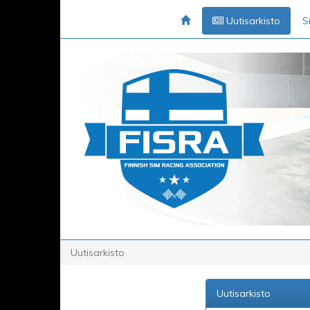
Uutisarkisto
S
Uutisarkisto
Uutisarkisto