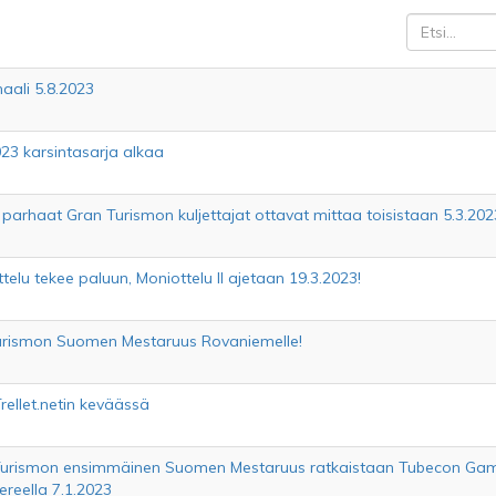
naali 5.8.2023
23 karsintasarja alkaa
arhaat Gran Turismon kuljettajat ottavat mittaa toisistaan 5.3.202
telu tekee paluun, Moniottelu II ajetaan 19.3.2023!
rismon Suomen Mestaruus Rovaniemelle!
Trellet.netin keväässä
Turismon ensimmäinen Suomen Mestaruus ratkaistaan Tubecon Ga
eella 7.1.2023