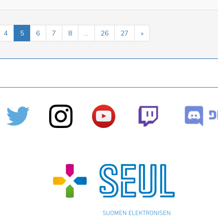
4
5
6
7
8
...
26
27
»