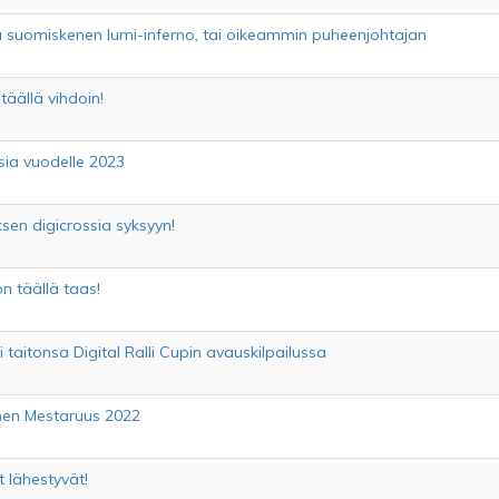
ja suomiskenen lumi-inferno, tai oikeammin puheenjohtajan
äällä vihdoin!
sia vuodelle 2023
ksen digicrossia syksyyn!
n täällä taas!
taitonsa Digital Ralli Cupin avauskilpailussa
en Mestaruus 2022
t lähestyvät!