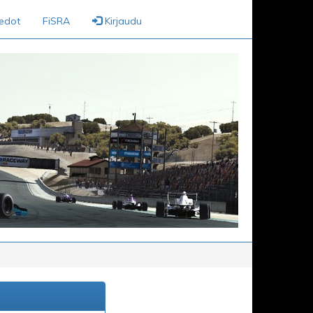
iedot
FiSRA
Kirjaudu