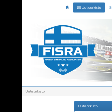
Uutisarkisto
S
Uutisarkisto
Uutisarkisto