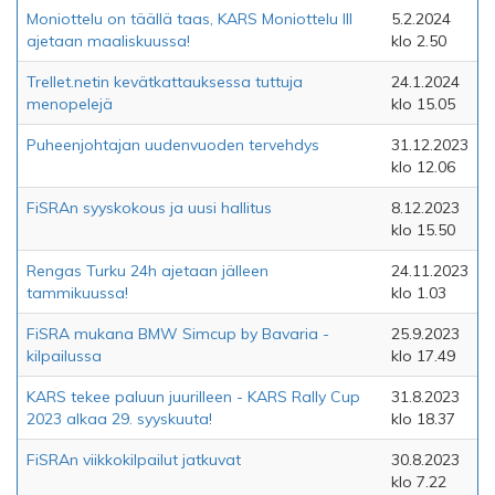
Moniottelu on täällä taas, KARS Moniottelu III
5.2.2024
ajetaan maaliskuussa!
klo 2.50
Trellet.netin kevätkattauksessa tuttuja
24.1.2024
menopelejä
klo 15.05
Puheenjohtajan uudenvuoden tervehdys
31.12.2023
klo 12.06
FiSRAn syyskokous ja uusi hallitus
8.12.2023
klo 15.50
Rengas Turku 24h ajetaan jälleen
24.11.2023
tammikuussa!
klo 1.03
FiSRA mukana BMW Simcup by Bavaria -
25.9.2023
kilpailussa
klo 17.49
KARS tekee paluun juurilleen - KARS Rally Cup
31.8.2023
2023 alkaa 29. syyskuuta!
klo 18.37
FiSRAn viikkokilpailut jatkuvat
30.8.2023
klo 7.22