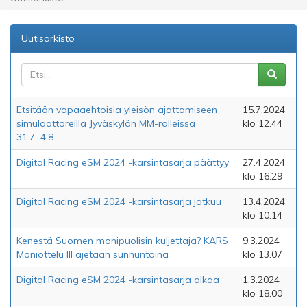
Uutisarkisto
Etsitään vapaaehtoisia yleisön ajattamiseen
15.7.2024
simulaattoreilla Jyväskylän MM-ralleissa
klo 12.44
31.7.-4.8.
Digital Racing eSM 2024 -karsintasarja päättyy
27.4.2024
klo 16.29
Digital Racing eSM 2024 -karsintasarja jatkuu
13.4.2024
klo 10.14
Kenestä Suomen monipuolisin kuljettaja? KARS
9.3.2024
Moniottelu III ajetaan sunnuntaina
klo 13.07
Digital Racing eSM 2024 -karsintasarja alkaa
1.3.2024
klo 18.00