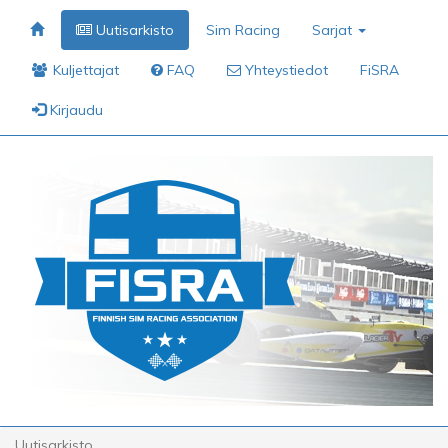
Uutisarkisto
Sim Racing
Sarjat
Kuljettajat
FAQ
Yhteystiedot
FiSRA
Kirjaudu
Uutisarkisto