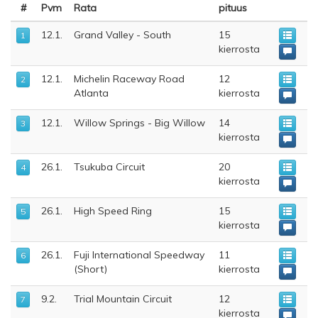
#
Pvm
Rata
pituus
12.1.
Grand Valley - South
15
1
kierrosta
12.1.
Michelin Raceway Road
12
2
Atlanta
kierrosta
12.1.
Willow Springs - Big Willow
14
3
kierrosta
26.1.
Tsukuba Circuit
20
4
kierrosta
26.1.
High Speed Ring
15
5
kierrosta
26.1.
Fuji International Speedway
11
6
(Short)
kierrosta
9.2.
Trial Mountain Circuit
12
7
kierrosta