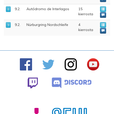
9.2.
Autódromo de Interlagos
15
8
kierrosta
9.2.
Nürburgring Nordschleife
4
9
kierrosta