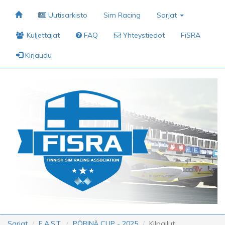
Uutisarkisto
Sim Racing
Sarjat
Kuljettajat
FAQ
Yhteystiedot
FiSRA
Kirjaudu
Sarjat
F.A.S.T.
PÖRINÄ CUP - 2025
Kilpailut