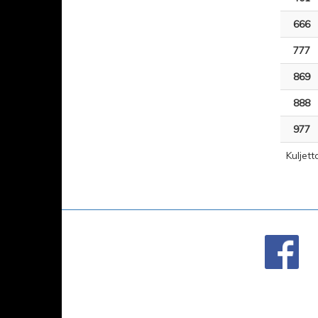
666
777
869
888
977
Kuljett