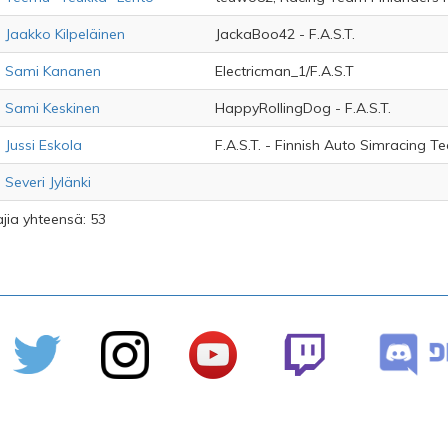
Jaakko Kilpeläinen
JackaBoo42 - F.A.S.T.
Sami Kananen
Electricman_1/F.A.S.T
Sami Keskinen
HappyRollingDog - F.A.S.T.
Jussi Eskola
F.A.S.T. - Finnish Auto Simracing 
Severi Jylänki
ajia yhteensä: 53