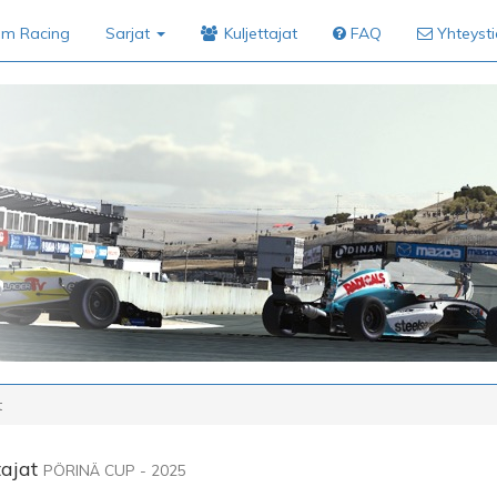
im Racing
Sarjat
Kuljettajat
FAQ
Yhteyst
t
tajat
PÖRINÄ CUP - 2025