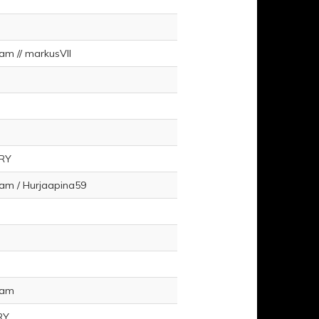
eam // markusVII
 RY
Team / Hurjaapina59
eam
RY