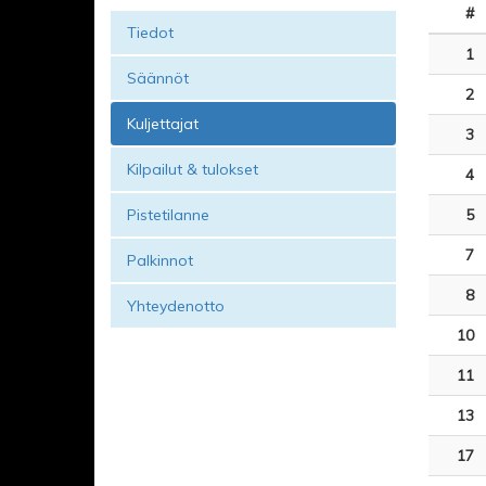
#
Tiedot
1
Säännöt
2
Kuljettajat
3
Kilpailut & tulokset
4
Pistetilanne
5
7
Palkinnot
8
Yhteydenotto
10
11
13
17