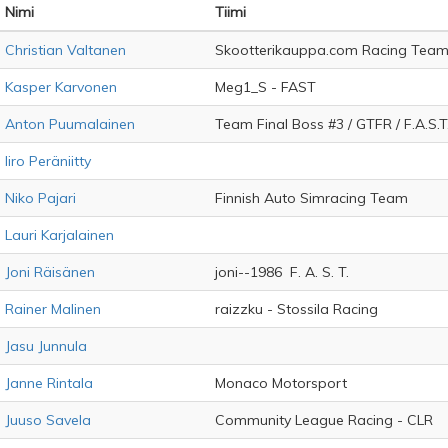
Nimi
Tiimi
Christian Valtanen
Skootterikauppa.com Racing Tea
Kasper Karvonen
Meg1_S - FAST
Anton Puumalainen
Team Final Boss #3 / GTFR / F.A.S.T
Iiro Peräniitty
Niko Pajari
Finnish Auto Simracing Team
Lauri Karjalainen
Joni Räisänen
joni--1986 F. A. S. T.
Rainer Malinen
raizzku - Stossila Racing
Jasu Junnula
Janne Rintala
Monaco Motorsport
Juuso Savela
Community League Racing - CLR