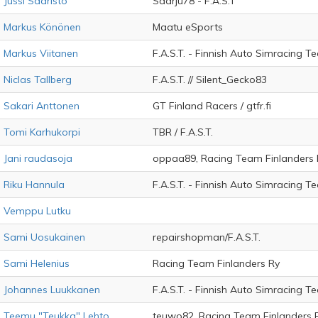
Jussi Saaristo
Saarju78 - F.A.S.T
Markus Könönen
Maatu eSports
Markus Viitanen
F.A.S.T. - Finnish Auto Simracing T
Niclas Tallberg
F.A.S.T. // Silent_Gecko83
Sakari Anttonen
GT Finland Racers / gtfr.fi
Tomi Karhukorpi
TBR / F.A.S.T.
Jani raudasoja
oppaa89, Racing Team Finlanders
Riku Hannula
F.A.S.T. - Finnish Auto Simracing 
Vemppu Lutku
Sami Uosukainen
repairshopman/F.A.S.T.
Sami Helenius
Racing Team Finlanders Ry
Johannes Luukkanen
F.A.S.T. - Finnish Auto Simracing T
Teemu "Teukka" Lehto
teuwo82, Racing Team Finlanders 