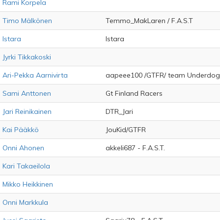
Rami Korpela
Timo Mälkönen
Temmo_MakLaren / F.A.S.T
lstara
lstara
Jyrki Tikkakoski
Ari-Pekka Aarnivirta
aapeee100 /GTFR/ team Underdog
Sami Anttonen
Gt Finland Racers
Jari Reinikainen
DTR_Jari
Kai Pääkkö
JouKid/GTFR
Onni Ahonen
akkeli687 - F.A.S.T.
Kari Takaeilola
Mikko Heikkinen
Onni Markkula