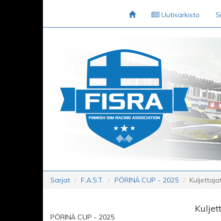
Uutisarkisto
S
Sarjat
F.A.S.T.
PÖRINÄ CUP - 2025
Kuljettaja
Kuljet
PÖRINÄ CUP - 2025