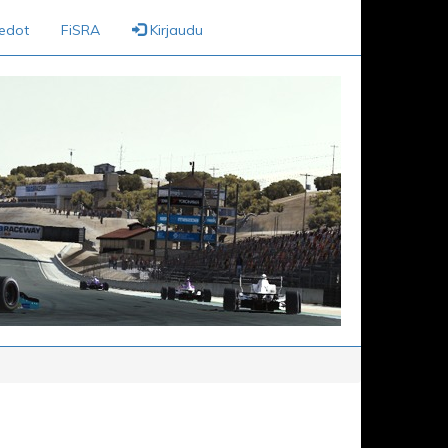
iedot
FiSRA
Kirjaudu