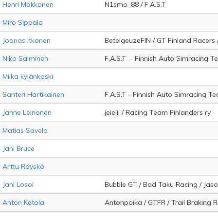
Henri Makkonen
N1smo_88 / F.A.S.T
Miro Sippala
Joonas Itkonen
BetelgeuzeFIN / GT Finland Racers 
Niko Salminen
F.A.S.T - Finnish Auto Simracing T
Miika kylänkoski
Santeri Hartikainen
F.A.S.T - Finnish Auto Simracing Te
Janne Leinonen
jeielii / Racing Team Finlanders ry
Matias Savela
Jani Bruce
Arttu Röyskö
Jani Losoi
Bubble GT / Bad Taku Racing / Jaso
Anton Ketola
Antonpoika / GTFR / Trail Braking 