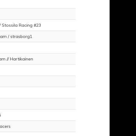
/ Stossila Racing #23
eam / strasborg1
am // Hartikainen
i
Racers