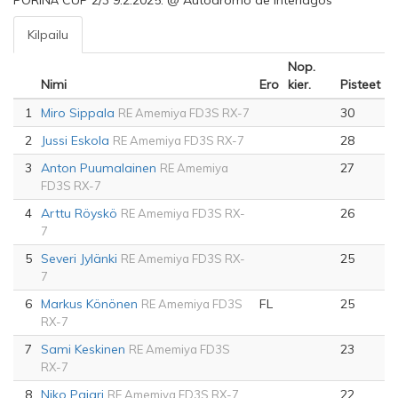
PÖRINÄ CUP 2/3 9.2.2025. @ Autódromo de Interlagos
Kilpailu
Nop.
Nimi
Ero
kier.
Pisteet
1
Miro Sippala
30
RE Amemiya FD3S RX-7
2
Jussi Eskola
28
RE Amemiya FD3S RX-7
3
Anton Puumalainen
27
RE Amemiya
FD3S RX-7
4
Arttu Röyskö
26
RE Amemiya FD3S RX-
7
5
Severi Jylänki
25
RE Amemiya FD3S RX-
7
6
Markus Könönen
FL
25
RE Amemiya FD3S
RX-7
7
Sami Keskinen
23
RE Amemiya FD3S
RX-7
8
Niko Pajari
22
RE Amemiya FD3S RX-7