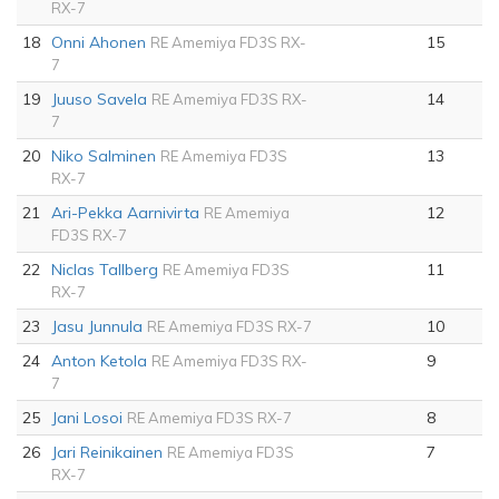
RX-7
18
Onni Ahonen
15
RE Amemiya FD3S RX-
7
19
Juuso Savela
14
RE Amemiya FD3S RX-
7
20
Niko Salminen
13
RE Amemiya FD3S
RX-7
21
Ari-Pekka Aarnivirta
12
RE Amemiya
FD3S RX-7
22
Niclas Tallberg
11
RE Amemiya FD3S
RX-7
23
Jasu Junnula
10
RE Amemiya FD3S RX-7
24
Anton Ketola
9
RE Amemiya FD3S RX-
7
25
Jani Losoi
8
RE Amemiya FD3S RX-7
26
Jari Reinikainen
7
RE Amemiya FD3S
RX-7