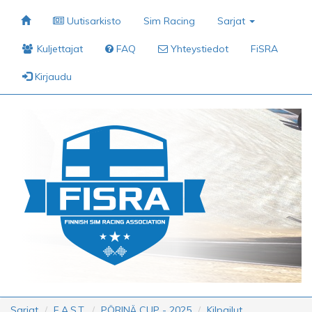
Uutisarkisto
Sim Racing
Sarjat
Kuljettajat
FAQ
Yhteystiedot
FiSRA
Kirjaudu
Sarjat
F.A.S.T.
PÖRINÄ CUP - 2025
Kilpailut