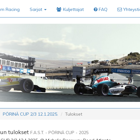
im Racing
Sarjat
Kuljettajat
FAQ
Yhteyst
PÖRINÄ CUP 2/3 12.1.2025.
Tulokset
lun tulokset
F.A.S.T. - PÖRINÄ CUP - 2025