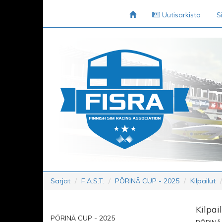
Uutisarkisto
S
Sarjat
F.A.S.T.
PÖRINÄ CUP - 2025
Kilpailut
Kilpai
PÖRINÄ CUP - 2025