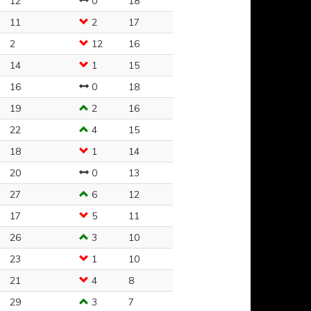
12
0
18
11
2
17
2
12
16
14
1
15
16
0
18
19
2
16
22
4
15
18
1
14
20
0
13
27
6
12
17
5
11
26
3
10
23
1
10
21
4
8
29
3
7