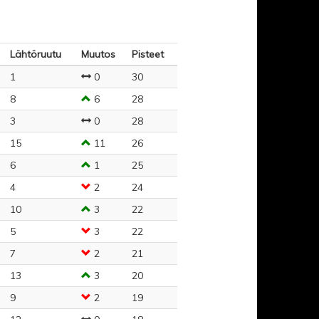
Lähtöruutu
Muutos
Pisteet
1
0
30
8
6
28
3
0
28
15
11
26
6
1
25
4
2
24
10
3
22
5
3
22
7
2
21
13
3
20
9
2
19