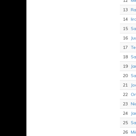
12
Mi
13
Ra
14
Ii
15
Sa
16
Ju
17
Te
18
Sa
19
Ja
20
Sa
21
Jo
22
On
23
Ni
24
Ja
25
Sa
26
Mi