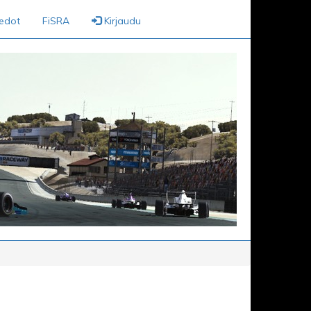
iedot
FiSRA
Kirjaudu