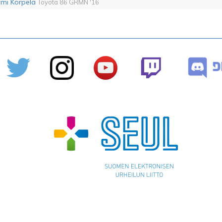
mi Korpela
Toyota 86 GRMN '16