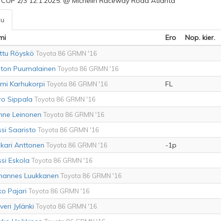
CUP 2/3 12.1.2025. @ Michelin Raceway Road Atlanta
lu
mi
Ero
Nop. kier.
ttu Röyskö
Toyota 86 GRMN '16
ton Puumalainen
Toyota 86 GRMN '16
mi Karhukorpi
FL
Toyota 86 GRMN '16
ro Sippala
Toyota 86 GRMN '16
nne Leinonen
Toyota 86 GRMN '16
ssi Saaristo
Toyota 86 GRMN '16
kari Anttonen
-1p
Toyota 86 GRMN '16
ssi Eskola
Toyota 86 GRMN '16
hannes Luukkanen
Toyota 86 GRMN '16
ko Pajari
Toyota 86 GRMN '16
veri Jylänki
Toyota 86 GRMN '16