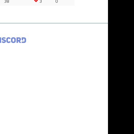
38
3
0