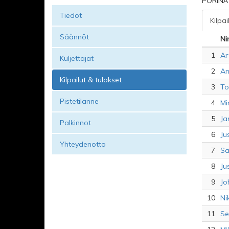
PÖRINÄ 
Tiedot
Kilpai
Säännöt
Ni
1
Ar
Kuljettajat
2
An
Kilpailut & tulokset
3
To
Pistetilanne
4
Mi
5
Ja
Palkinnot
6
Ju
Yhteydenotto
7
Sa
8
Ju
9
Jo
10
Ni
11
Se