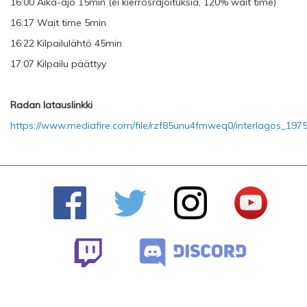
16:00 Aika-ajo 15min (ei kierrosrajoituksia, 120% wait time)
16:17 Wait time 5min
16:22 Kilpailulähtö 45min
17:07 Kilpailu päättyy
Radan latauslinkki
https://www.mediafire.com/file/rzf85unu4fmweq0/interlagos_1975.z