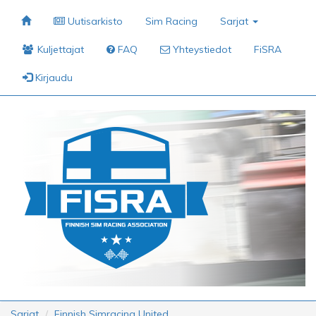
Uutisarkisto
Sim Racing
Sarjat
Kuljettajat
FAQ
Yhteystiedot
FiSRA
Kirjaudu
Sarjat
Finnish Simracing United