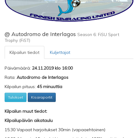
@ Autodromo de Interlagos
Season 6: FiSU Sport
Trophy (FiST)
Kilpailun tiedot
Kuljettajat
Päivämäärä:
24.11.2019 klo 16:00
Rata:
Autodromo de Interlagos
Kilpailun pituus:
45 minuuttia
Tulokset
Kisaraportit
Kilpailun muut tiedot:
Kilpailupäivän aikataulu
15:30 Vapaat harjoitukset 30min (vapaaehtoinen)