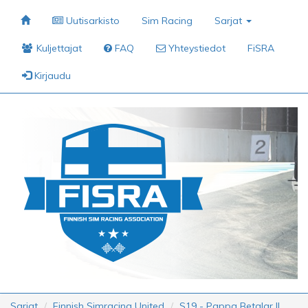
Uutisarkisto
Sim Racing
Sarjat
Kuljettajat
FAQ
Yhteystiedot
FiSRA
Kirjaudu
Sarjat
Finnish Simracing United
S19 - Pappa Betalar II