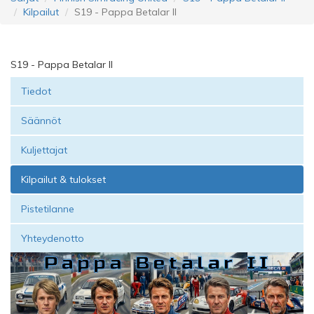
Kilpailut
S19 - Pappa Betalar II
S19 - Pappa Betalar II
Tiedot
Säännöt
Kuljettajat
Kilpailut & tulokset
Pistetilanne
Yhteydenotto