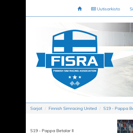
Uutisarkisto
S
Sarjat
Finnish Simracing United
S19 - Pappa Bet
S19 - Pappa Betalar II