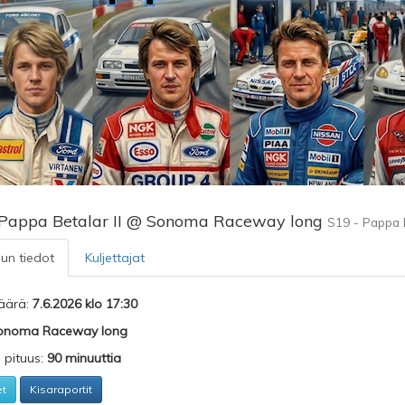
 Pappa Betalar II @ Sonoma Raceway long
S19 - Pappa B
lun tiedot
Kuljettajat
äärä:
7.6.2026 klo 17:30
onoma Raceway long
n pituus:
90 minuuttia
et
Kisaraportit