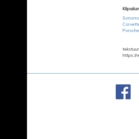
Kilpailu
Sonoma
Corvette
Porsche
tekstuur
https:/