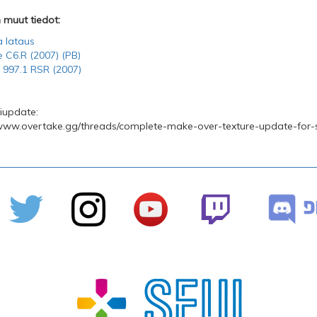
n muut tiedot:
 lataus
 C6.R (2007) (PB)
 997.1 RSR (2007)
iupdate:
/www.overtake.gg/threads/complete-make-over-texture-update-for