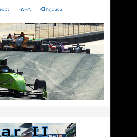
iedot
FiSRA
Kirjaudu