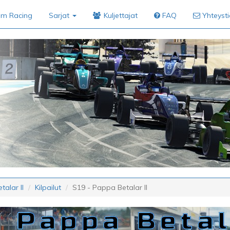
im Racing
Sarjat
Kuljettajat
FAQ
Yhteyst
alar II
Kilpailut
S19 - Pappa Betalar II