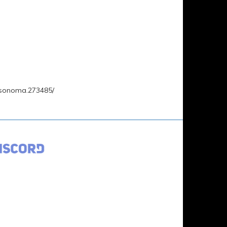
-sonoma.273485/