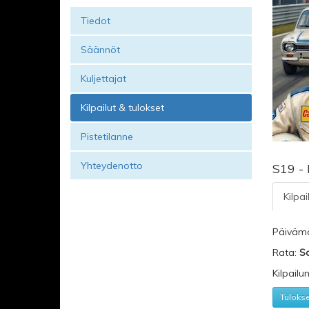
Tiedot
Säännöt
Kuljettajat
Kilpailut & tulokset
Pistetilanne
Yhteydenotto
S19 -
Kilpai
Päiväm
Rata:
S
Kilpailu
Tuloks