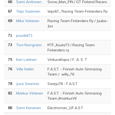
66
Sami Anttonen
Snow_Man_FIN / GT Finland Racers
67
Teijo Saarinen
teijo67_ Racing Team Finlanders Ry
69
Mika Vatanen
Racing Team Finlanders Ry / Juuba-
Juu
71
puudeli71
73
Toni Norrgrann
RTF_Kuula73 / Racing Team
Finlanders ry.
75
Kari Laitinen
VinkuraKapa / F. A. S. T
76
Ville Halén
F.A.S.T. - Finnish Auto Simracing
Team / willy_76
78
Jussi Saaristo
Saarju78 - F.A.S.T
82
Markus Viitanen
F.A.S.T. - Finnish Auto Simracing
Team //markusVII
86
Sami Kananen
Electricman_1/F.A.S.T