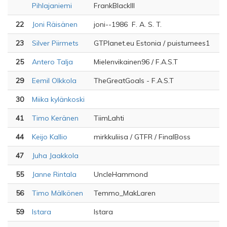
Pihlajaniemi
FrankBlackIII
22
Joni Räisänen
joni--1986 F. A. S. T.
23
Silver Piirmets
GTPlanet.eu Estonia / puistumees1
25
Antero Talja
Mielenvikainen96 / F.A.S.T
29
Eemil Olkkola
TheGreatGoals - F.A.S.T
30
Miika kylänkoski
41
Timo Keränen
TiimLahti
44
Keijo Kallio
mirkkuliisa / GTFR / FinalBoss
47
Juha Jaakkola
55
Janne Rintala
UncleHammond
56
Timo Mälkönen
Temmo_MakLaren
59
lstara
lstara