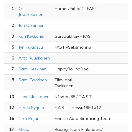
1
Olli
HornetUnited2 - FAST
Jääskeläinen
2
Jori Oikarinen
3
Kari Kekkonen
Garyoakffxiv - FAST
5
Jyri Kujansuu
FAST //Seksmanni//
6
Arto Ruuskanen
7
Sami Keskinen
HappyRollingDog
8
Sami Takkinen
TiimLahti
Tsekkinen
10
Henri Makkonen
N1smo_88 / F.A.S.T
12
Heikki Syrjälä
F.A.S.T - Hessu1990 #12
15
Niko Pajari
Finnish Auto Simracing Team
17
Mikko
Racing Team Finlanders/