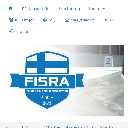
Uutisarkisto
Sim Racing
Sarjat
Kuljettajat
FAQ
Yhteystiedot
FiSRA
Kirjaudu
Sarjat
F.A.S.T.
GR4 - The Outsiders - 2020
Kuljettajat