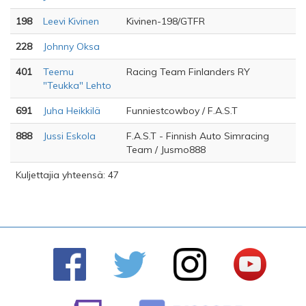
198
Leevi Kivinen
Kivinen-198/GTFR
228
Johnny Oksa
401
Teemu
Racing Team Finlanders RY
"Teukka" Lehto
691
Juha Heikkilä
Funniestcowboy / F.A.S.T
888
Jussi Eskola
F.A.S.T - Finnish Auto Simracing
Team / Jusmo888
Kuljettajia yhteensä: 47