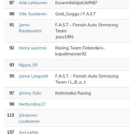
87
Atte Lehkonen
KoverinKiitäjät/Alffi87
88
Ville Suolanen
God_Goggu / F.A.S.T
91
Jarno
F.A.S.T - Finnish Auto Simracing
Raatesalmi
Team
Jazu1991
92
henry vuorma
Racing Team Finlanders-
kapellmeister92
93
Nippe_93
95
Janne Laapotti
F.A.S.T. - Finnish Auto Simracing
Team / L_B_o_t
97
Jimmy Salo
Kattotutka Racing
98
Nettisotilas17
113
Johannes
Luukkanen
157
Joni Lehto