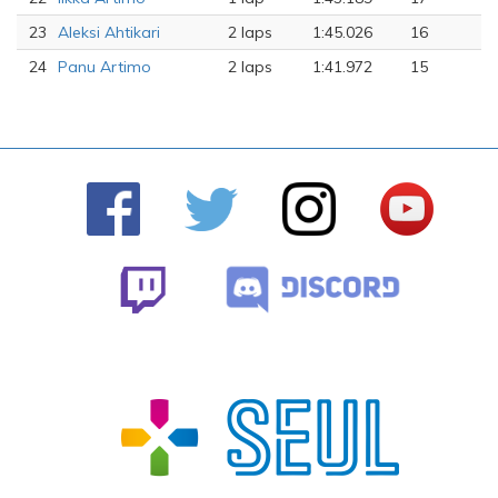
23
Aleksi Ahtikari
2 laps
1:45.026
16
24
Panu Artimo
2 laps
1:41.972
15