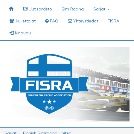
Uutisarkisto
Sim Racing
Sarjat
Kuljettajat
FAQ
Yhteystiedot
FiSRA
Kirjaudu
Sarjat
Finnish Simracing United