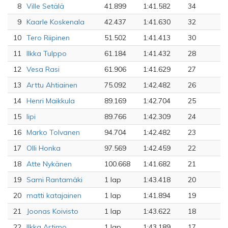
8
Ville Setälä
41.899
1:41.582
34
9
Kaarle Koskenala
42.437
1:41.630
32
10
Tero Riipinen
51.502
1:41.413
30
11
Ilkka Tulppo
61.184
1:41.432
28
12
Vesa Rasi
61.906
1:41.629
27
13
Arttu Ahtiainen
75.092
1:42.482
26
14
Henri Maikkula
89.169
1:42.704
25
15
lipi
89.766
1:42.309
24
16
Marko Tolvanen
94.704
1:42.482
23
17
Olli Honka
97.569
1:42.459
22
18
Atte Nykänen
100.668
1:41.682
21
19
Sami Rantamäki
1 lap
1:43.418
20
20
matti katajainen
1 lap
1:41.894
19
21
Joonas Koivisto
1 lap
1:43.622
18
22
Ilkka Artimo
1 lap
1:43.189
17