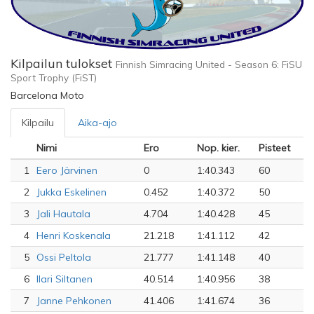
Kilpailun tulokset
Finnish Simracing United - Season 6: FiSU
Sport Trophy (FiST)
Barcelona Moto
Kilpailu
Aika-ajo
Nimi
Ero
Nop. kier.
Pisteet
1
Eero Järvinen
0
1:40.343
60
2
Jukka Eskelinen
0.452
1:40.372
50
3
Jali Hautala
4.704
1:40.428
45
4
Henri Koskenala
21.218
1:41.112
42
5
Ossi Peltola
21.777
1:41.148
40
6
Ilari Siltanen
40.514
1:40.956
38
7
Janne Pehkonen
41.406
1:41.674
36