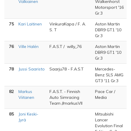
Valkiainen
Walkenhorst
Motorsport '16
Gr.3
75
Kari Laitinen
VinkuraKapa / F. A.
Aston Martin
S. T
DBR9 GT1 '10
Gr.3
76
Ville Halén
F.A.S.T / willy_76
Aston Martin
DBR9 GT1 '10
Gr.3
78
Jussi Saaristo
Saarju78 - F.A.S.T
Mercedes-
Benz SLS AMG
GT3 '11 Gr.3
82
Markus
F.A.S.T. - Finnish
Pace Car /
Viitanen
Auto Simracing
Media
Team //markusVII
85
Joni Keski-
Mitsubishi
Jyrä
Lancer
Evolution Final