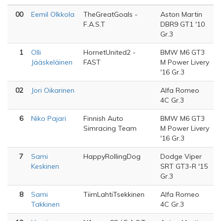
00
Eemil Olkkola
TheGreatGoals -
Aston Martin
F.A.S.T
DBR9 GT1 '10
Gr.3
1
Olli
HornetUnited2 -
BMW M6 GT3
Jääskeläinen
FAST
M Power Livery
'16 Gr.3
02
Jori Oikarinen
Alfa Romeo
4C Gr.3
6
Niko Pajari
Finnish Auto
BMW M6 GT3
Simracing Team
M Power Livery
'16 Gr.3
7
Sami
HappyRollingDog
Dodge Viper
Keskinen
SRT GT3-R '15
Gr.3
8
Sami
TiimLahtiTsekkinen
Alfa Romeo
Takkinen
4C Gr.3