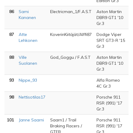
Edition Gr.3
86
Sami
Electricman_1/F.A.S.T
Aston Martin
Kananen
DBR9 GT1 '10
Gr.3
87
Atte
KoverinKiitäjät/Alffi87
Dodge Viper
Lehkonen
SRT GT3-R '15
Gr.3
88
Ville
God_Goggu / F.A.S.T
Aston Martin
Suolanen
DBR9 GT1 '10
Gr.3
93
Nippe_93
Alfa Romeo
4C Gr.3
98
Nettisotilas17
Porsche 911
RSR (991) '17
Gr.3
101
Janne Saarni
Saarn1 / Trail
Porsche 911
Braking Racers /
RSR (991) '17
GTFR
Gr.3