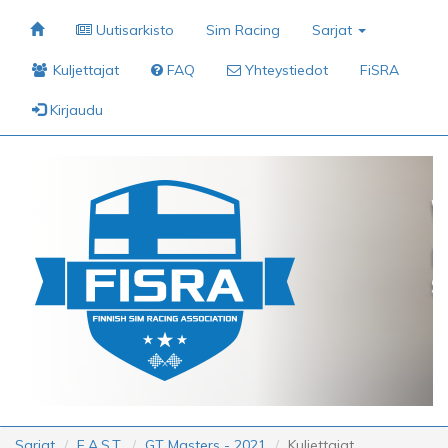
Uutisarkisto
Sim Racing
Sarjat
Kuljettajat
FAQ
Yhteystiedot
FiSRA
Kirjaudu
Sarjat
F.A.S.T.
GT Masters - 2021
Kuljettajat