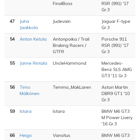
FinalBoss
RSR (991) '17
Gr.3
47
Juha
Judevain
Jaguar F-type
Jaakkola
Gr.3
54
Anton Ketola
Antonpoika / Trail
Porsche 911
Braking Racers /
RSR (991) '17
GTFR
Gr.3
55
Janne Rintala
UncleHammond
Mercedes-
Benz SLS AMG
GT3 '11 Gr.3
56
Timo
Temmo_MakLaren
Aston Martin
Mälkönen
DBR9 GT1 '10
Gr.3
59
lstara
lstara
BMW M6 GT3
M Power Livery
'16 Gr.3
66
Heigo
Vansitus
BMW M6 GT3