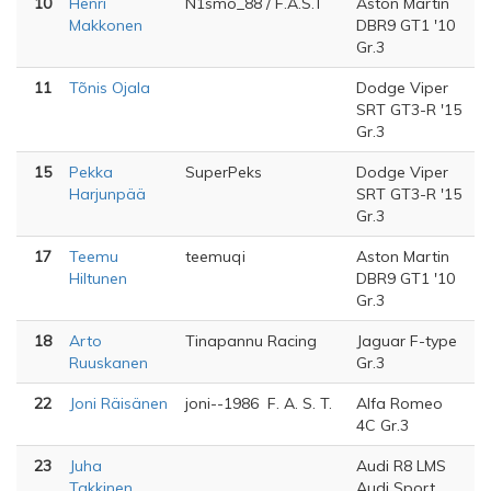
10
Henri
N1smo_88 / F.A.S.T
Aston Martin
Makkonen
DBR9 GT1 '10
Gr.3
11
Tõnis Ojala
Dodge Viper
SRT GT3-R '15
Gr.3
15
Pekka
SuperPeks
Dodge Viper
Harjunpää
SRT GT3-R '15
Gr.3
17
Teemu
teemuqi
Aston Martin
Hiltunen
DBR9 GT1 '10
Gr.3
18
Arto
Tinapannu Racing
Jaguar F-type
Ruuskanen
Gr.3
22
Joni Räisänen
joni--1986 F. A. S. T.
Alfa Romeo
4C Gr.3
23
Juha
Audi R8 LMS
Takkinen
Audi Sport