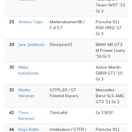
Team WRT '15
Gr.3
25
Antero Talja
Mielenvikainen96 /
Porsche 911
F.A.S.T
RSR (991) '17
Gr.3
29
Jere Jaakkola
DinoJuna33
BMW M6 GT3
M Power Livery
'16 Gr.3
30
Miika
Aston Martin
kylänkoski
DBR9 GT1 '10
Gr.3
32
Marko
GTFR_Elf / GT
Mercedes-
Niiranen
Finland Racers
Benz SLS AMG
GT3 '11 Gr.3
42
Timo
TiimLahti
Gr.3 BOP
Keränen
44
Keijo Kallio
mirkkuliisa / GTFR /
Porsche 911