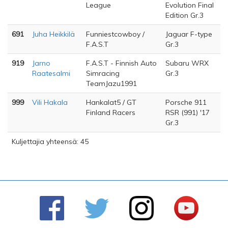
League
Evolution Final
Edition Gr.3
691
Juha Heikkilä
Funniestcowboy /
Jaguar F-type
F.A.S.T
Gr.3
919
Jarno
F.A.S.T - Finnish Auto
Subaru WRX
Raatesalmi
Simracing
Gr.3
TeamJazu1991
999
Vili Hakala
Hankalat5 / GT
Porsche 911
Finland Racers
RSR (991) '17
Gr.3
Kuljettajia yhteensä: 45