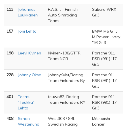
113
Johannes
F.A.S.T. - Finnish
Subaru WRX
Luukkanen
Auto Simracing
Gr.3
Team
157
Joni Lehto
BMW M6 GT3
M Power Livery
'16 Gr.3
198
Leevi Kivinen
Kivinen-198/GTFR
Porsche 911
Team NCR
RSR (991) '17
Gr.3
228
Johnny Oksa
JohnnyKvist/Racing
Porsche 911
Team Finlanders Ry
RSR (991) '17
Gr.3
401
Teemu
teuwo82, Racing
Porsche 911
"Teukka"
Team Finlanders RY
RSR (991) '17
Lehto
Gr.3
408
Simon
West308 / SRL -
Mitsubishi
Westerlund
Swedish Racing
Lancer