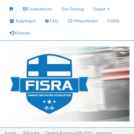
Uutisarkisto
Sim Racing
Sarjat
Kuljettajat
FAQ
Yhteystiedot
FiSRA
Kirjaudu
Sarjat
SM-rata
Digital Racing eSM 2021 -karsinta