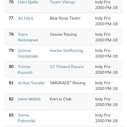
76
Harri Kjellin
Team Vikings
Indy Pro
2000 PM-18
77
Ari Härö
Blue Rose Team
Indy Pro
2000 PM-18
78
Sami
Glacier Racing
Indy Pro
Ristolainen
2000 PM-18
79
Joonas
Inertia SimRacing
Indy Pro
Vastamäki
2000 PM-18
80
Tomas
GT Finland Racers
Indy Pro
Kuusela
2000 PM-18
81
Artturi Soratie
SIMGRADE° Racing
Indy Pro
2000 PM-18
82
Henri Mäkilä
Kart in Club
Indy Pro
2000 PM-18
83
Samu
Indy Pro
Palomäki
2000 PM-18